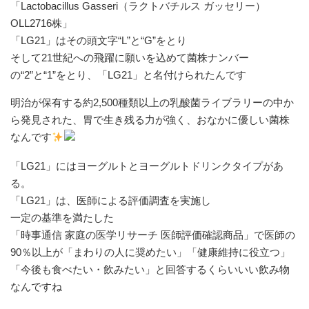
「Lactobacillus Gasseri（ラクトバチルス ガッセリー）
OLL2716株」
「LG21」はその頭文字“L”と“G”をとり
そして21世紀への飛躍に願いを込めて菌株ナンバー
の“2”と“1”をとり、「LG21」と名付けられたんです
明治が保有する約2,500種類以上の乳酸菌ライブラリーの中か
ら発見された、胃で生き残る力が強く、おなかに優しい菌株
なんです
「LG21」にはヨーグルトとヨーグルトドリンクタイプがあ
る。
「LG21」は、医師による評価調査を実施し
一定の基準を満たした
「時事通信 家庭の医学リサーチ 医師評価確認商品」で医師の
90％以上が「まわりの人に奨めたい」「健康維持に役立つ」
「今後も食べたい・飲みたい」と回答するくらいいい飲み物
なんですね