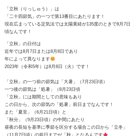
⁡「立秋（りっしゅう）」は⁡
⁡「二十四節気」の一つで第13番目にあたります！⁡
⁡現在広まっている定気法では太陽黄経が135度のときで8月7日
頃なんです！⁡
「立秋」の日付は⁡
⁡近年では8月7日または8月8日であり⁡
⁡年によって異なります
⁡2023年（令和5年）は8月8日（火）です！⁡
「立秋」の一つ前の節気は「大暑」（7月23日頃）⁡
⁡一つ後の節気は「処暑」（8月23日頃⁡
⁡「立秋」には期間としての意味もあり⁡
⁡この日から、次の節気の「処暑」前日までなんです！⁡
⁡また「夏至」（6月21日頃）と⁡
⁡「秋分」（9月23日頃）の中間にあたり⁡
⁡昼夜の長短を基準に季節を区分する場合この日から「立冬」
（11月7日頃）の前日までが「秋」となるんです