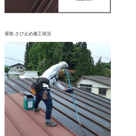
屋根 さび止め施工状況