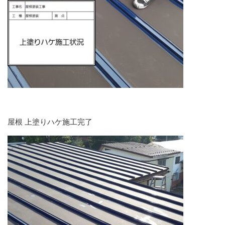
屋根 上塗りハケ施工完了