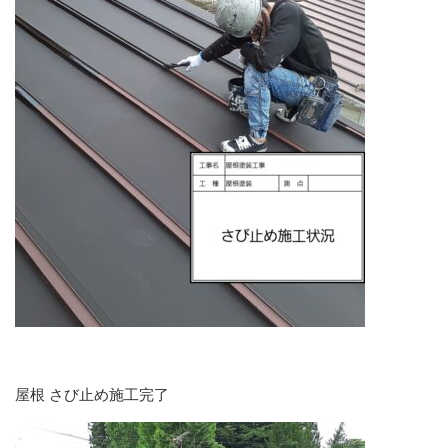
屋根 さび止め施工完了