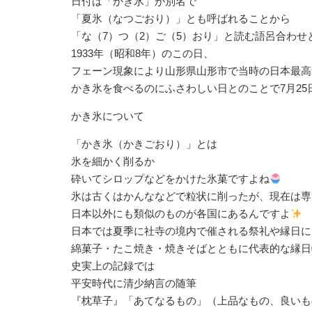
日付は「かき氷」が別名で⁡
⁡「夏氷（なつごおり）」とも呼ばれることから⁡
⁡「な（7）つ（2）ご（5）おり」と読む語呂合わせと
⁡1933年（昭和8年）のこの日、⁡
⁡フェーン現象により山形県山形市で当時の日本最高気
⁡かき氷を食べるのにふさわしい日とのことで7月2
かき氷について
「かき氷（かきごおり）」とは⁡
⁡氷を細かく削るか⁡
⁡砕いてシロップなどをかけた氷菓ですよね
氷は古くはかんななどで粒状に削ったが、現在は専
日本以外にも類似のものが各国にあるんですよ
⁡日本では夏季に社寺の境内で催される祭礼や縁日に
⁡綿菓子・たこ焼き・焼きそばとともに代表的な縁
史実上の記録では⁡
⁡平安時代に清少納言の随筆⁡
⁡『枕草子』「あてなるもの」（上品なもの、良いも