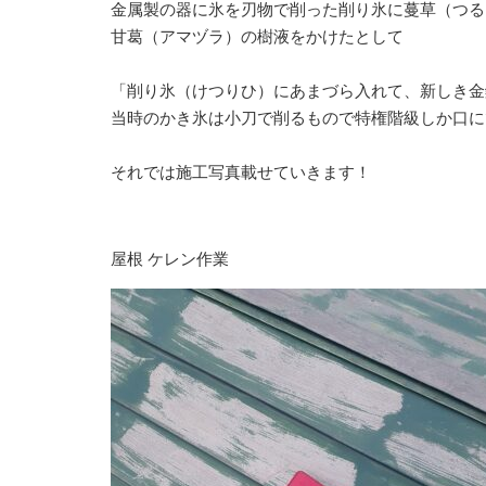
⁡金属製の器に氷を刃物で削った削り氷に蔓草（つる
⁡甘葛（アマヅラ）の樹液をかけたとして⁡
⁡「削り氷（けつりひ）にあまづら入れて、新しき金
⁡当時のかき氷は小刀で削るもので特権階級しか口
⁡それでは施工写真載せていきます！⁡
屋根 ケレン作業