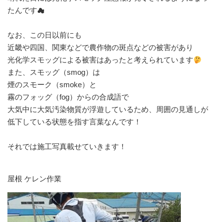
たんです☁︎⁡
なお、この日以前にも⁡
⁡近畿や四国、関東などで農作物の斑点などの被害があり⁡
⁡光化学スモッグによる被害はあったと考えられています
⁡また、スモッグ（smog）は⁡
⁡煙のスモーク（smoke）と⁡
⁡霧のフォッグ（fog）からの合成語で
⁡大気中に大気汚染物質が浮遊しているため、周囲の見通しが
低下している状態を指す言葉なんです！
⁡それでは施工写真載せていきます！⁡
屋根 ケレン作業