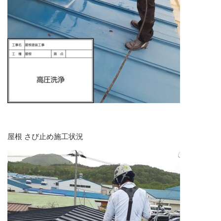
屋根 さび止め施工状況