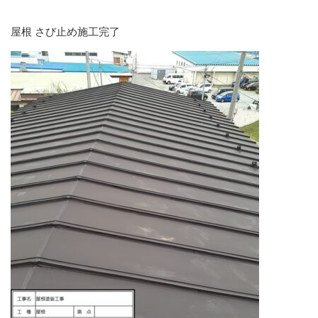
屋根 さび止め施工完了