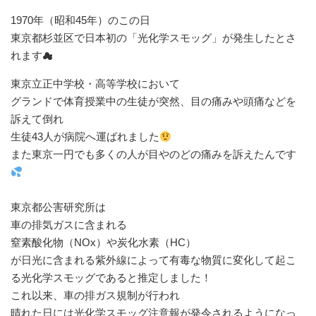
⁡1970年（昭和45年）のこの日⁡
⁡東京都杉並区で日本初の「光化学スモッグ」が発生したとさ
れます☁︎
東京立正中学校・高等学校において⁡
⁡グランドで体育授業中の生徒が突然、目の痛みや頭痛などを
訴えて倒れ⁡
⁡生徒43人が病院へ運ばれました
⁡また東京一円でも多くの人が目やのどの痛みを訴えたんです
⁡東京都公害研究所は⁡
⁡車の排気ガスに含まれる⁡
⁡窒素酸化物（NOx）や⁡炭化水素（HC）⁡
⁡が日光に含まれる紫外線によって有毒な物質に変化して起こ
る光化学スモッグであると推定しました！⁡
⁡これ以来、車の排ガス規制が行われ⁡
⁡晴れた日には光化学スモッグ注意報が発令されるようになっ