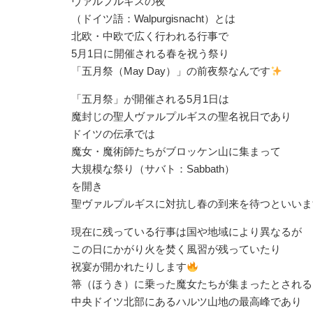
⁡ヴァルプルギスの夜⁡
⁡（ドイツ語：Walpurgisnacht）とは⁡
⁡北欧・中欧で広く行われる行事で⁡
⁡5月1日に開催される春を祝う祭り⁡
⁡「五月祭（May Day）」の前夜祭なんです
「五月祭」が開催される5月1日は⁡
⁡魔封じの聖人ヴァルプルギスの聖名祝日であり⁡
⁡ドイツの伝承では⁡
⁡魔女・魔術師たちがブロッケン山に集まって⁡
⁡大規模な祭り（サバト：Sabbath）⁡
⁡を開き⁡
⁡聖ヴァルプルギスに対抗し⁡春の到来を待つといい
現在に残っている行事は⁡国や地域により異なるが⁡
⁡この日にかがり火を焚く風習が残っていたり⁡
⁡祝宴が開かれたりします
箒（ほうき）に乗った魔女たちが集まったとされる
⁡中央ドイツ北部にあるハルツ山地の最高峰であり⁡