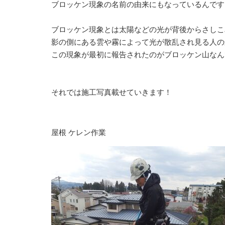
⁡ブロッケン現象の名前の由来にもなっているんです
⁡ブロッケン現象とは太陽などの光が背後からさしこ
⁡影の側にある雲や霧によって光が散乱され見る人の
⁡この現象が最初に報告されたのがブロッケン山な
⁡⁡それでは施工写真載せていきます！⁡
屋根 ケレン作業