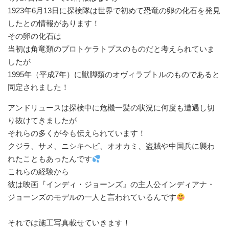
⁡1923年6月13日に探検隊は世界で初めて恐竜の卵の化石を発見
した⁡との情報があります！⁡
⁡その卵の化石は⁡
⁡当初は角竜類のプロトケラトプスのものだと考えられていま
したが⁡
⁡1995年（平成7年）に獣脚類のオヴィラプトルのものであると
同定されました！
アンドリュースは探検中に危機一髪の状況に何度も遭遇し切
り抜けてきましたが⁡
⁡それらの多くが今も伝えられています！⁡
⁡クジラ、サメ、ニシキヘビ、オオカミ、盗賊や中国兵に襲わ
れたこともあったんです
⁡これらの経験から⁡
⁡彼は映画『インディ・ジョーンズ』の主人公インディアナ・
ジョーンズのモデルの一人と言われているんです
⁡それでは施工写真載せていきます！⁡