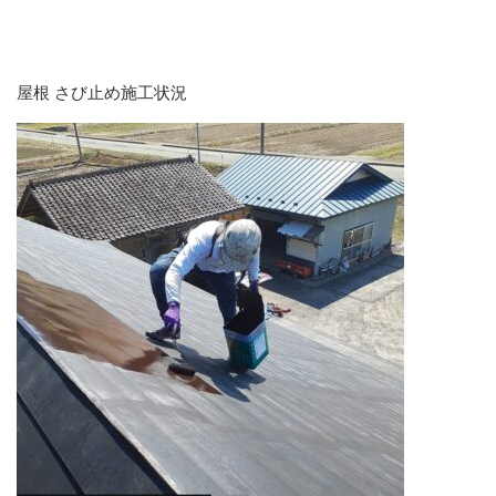
屋根 さび止め施工状況