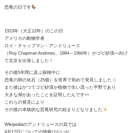
恐竜の日です
1923年（大正12年）のこの日⁡
⁡アメリカの動物学者⁡
⁡ロイ・チャップマン・アンドリュース⁡
⁡（Roy Chapman Andrews、1884～1960年）がゴビ砂漠へ向け
て北京を出発しました！⁡
その後5年間に及ぶ探検中に⁡
⁡恐竜の卵の化石（25個）を世界で初めて発見しました
⁡また彼はかつてゴビ砂漠が植物で生い茂った平野であり⁡
⁡大きな湖があったことを証明したんです
⁡これらの発見により⁡
⁡その後の本格的な恐竜研究の始まりとなりました
Wikipediaのアンドリュースの頁では⁡
⁡4月17日についての情報はないが⁡