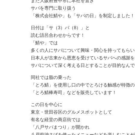
⁡また大阪府豊中市に本社を置き⁡
⁡サバを専門に取り扱う⁡
⁡「株式会社鯖や」も「サバの日」を制定しました！
日付は「サ（3）バ（8）」と⁡
⁡読む語呂合わせからです！⁡
⁡「鯖や」では⁡
⁡多くの人にサバについて興味・関心を持ってもらい⁡
⁡日本人が古来から恩恵を受けているサバへの感謝を
⁡サバについて深く考える日とすることが目的なんで
同社では脂の乗った⁡
⁡「とろ鯖」を使用し口の中でとろける触感が特徴の⁡
⁡「とろ鯖棒寿司」などを販売しています！
この日を中心に⁡
⁡東京・世田谷区のグルメスポットとして⁡
⁡有名な経堂の商店街では⁡
⁡「八戸サバまつり」が開かれ⁡
⁡八戸前沖さばを使ったメニューなどを楽しむこと