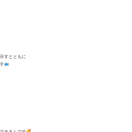
示すとともに⁡
す
ができるんです