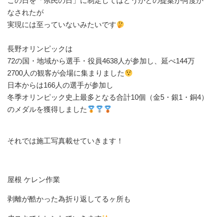
⁡この日を「県民の日」に制定してはどうかとの提案が何度か
なされたが⁡
⁡実現には至っていないみたいです
長野オリンピックは⁡
⁡72の国・地域から選手・役員4638人が参加し、延べ144万
2700人の観客が会場に集まりました
⁡日本からは166人の選手が参加し⁡
⁡冬季オリンピック史上最多となる合計10個（金5・銀1・銅4）
のメダルを獲得しました
それでは施工写真載せていきます！
屋根 ケレン作業
剥離が酷かった為折り返してるヶ所も