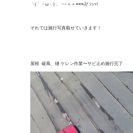
╰(｀・ω・)╮ −−＝＝≡≡≡卍 ｼｭｯ!
それでは施行写真載せていきます！
屋根 破風、樋 ケレン作業〜サビ止め施行完了