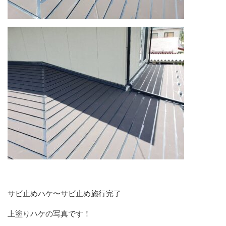
サビ止めハケ〜サビ止め施行完了
上塗りハケの写真です！